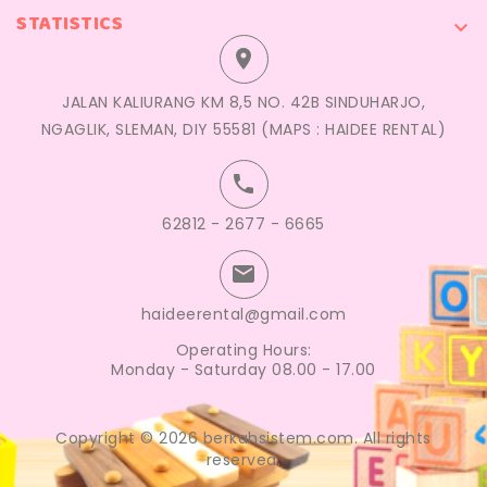
STATISTICS


JALAN KALIURANG KM 8,5 NO. 42B SINDUHARJO,
NGAGLIK, SLEMAN, DIY 55581 (MAPS : HAIDEE RENTAL)

62812 - 2677 - 6665

haideerental@gmail.com
Operating Hours:
Monday - Saturday 08.00 - 17.00
Copyright © 2026 berkahsistem.com. All rights
reserved.