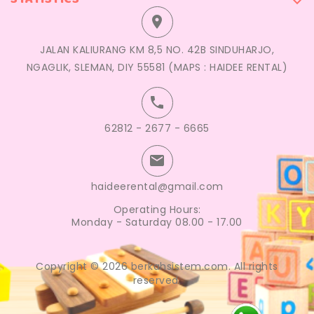


JALAN KALIURANG KM 8,5 NO. 42B SINDUHARJO,
NGAGLIK, SLEMAN, DIY 55581 (MAPS : HAIDEE RENTAL)

62812 - 2677 - 6665

haideerental@gmail.com
Operating Hours:
Monday - Saturday 08.00 - 17.00
Copyright © 2026 berkahsistem.com. All rights
reserved.